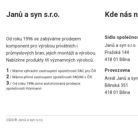
Janů a syn s.r.o.
Kde nás n
Sídlo společnos
Od roku 1996 se zabýváme prodejem
Janů a syn s.r.o.
komponent pro výrobou privátních i
Pražská 144
průmyslových bran, jejich montáží a výrobou.
418 01 Bílina
Nabízíme produkty tří významných výrobců:
1
Provozovna
/ Máme výhradní zastoupení společnosti FAC pro ČR
2
/ Máme přímé zastoupení společnosti FADINI v ČR
Areál Janů a syn 
3
/ Od roku 1996 jsme autorizovaný prodejce
Bílinská 351
společnosti Hörmann
418 01 Bílina
2026 © Janů a syn s.r.o.