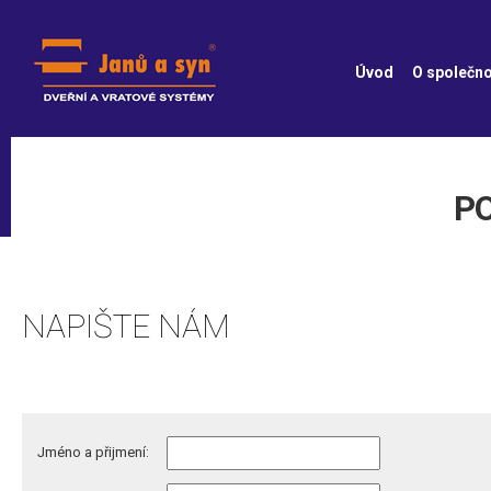
Úvod
O společno
P
NAPIŠTE NÁM
Jméno a přijmení: